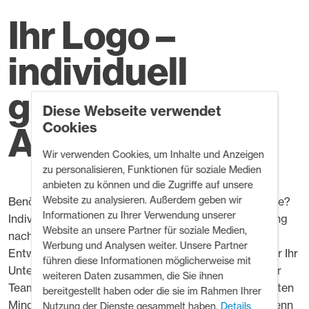
Ihr Logo –
individuell
gebrandete
Diese Webseite verwendet
Ausrüstung
Cookies
Wir verwenden Cookies, um Inhalte und Anzeigen
zu personalisieren, Funktionen für soziale Medien
anbieten zu können und die Zugriffe auf unsere
Website zu analysieren. Außerdem geben wir
Benötigen Sie eine höhere Sichtbarkeit für Ihre Marke?
Informationen zu Ihrer Verwendung unserer
Individuelle Farben, Logos oder sogar eine Ausrüstung
Website an unsere Partner für soziale Medien,
nach Ihren eigenen Vorgaben? Mit unseren
Werbung und Analysen weiter. Unsere Partner
Entwicklungs- und Fertigungskapazitäten können wir Ihr
führen diese Informationen möglicherweise mit
Unternehmen auf dem Wasser für Ihre Kunden und Ihr
weiteren Daten zusammen, die Sie ihnen
Team sichtbar machen. Für Sonderanfertigungen gelten
bereitgestellt haben oder die sie im Rahmen Ihrer
Mindestbestellmengen und längere Vorlaufzeiten. Wenn
Nutzung der Dienste gesammelt haben.
Details