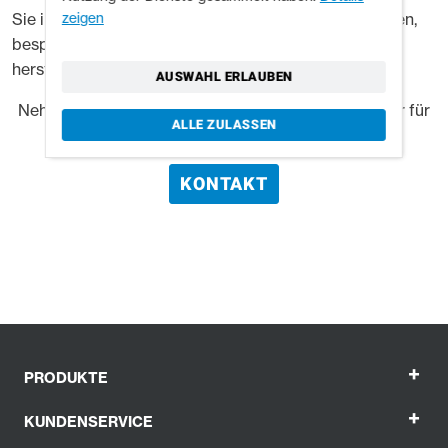
zeigen
Sie in unserem Katalog nicht finden, was Sie brauchen,
besprechen wir gerne mit Ihnen, was wir für Sie
herstellen können.
AUSWAHL ERLAUBEN
Nehmen Sie Kontakt auf, um zu besprechen, was wir für
ALLE ZULASSEN
Sie tun können.
KONTAKT
+
PRODUKTE
+
KUNDENSERVICE