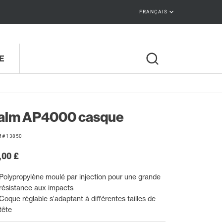
keyboard_arrow_down
FRANÇAIS
E
alm AP4000 casque
M# 13850
,00 £
Polypropylène moulé par injection pour une grande
résistance aux impacts
Coque réglable s'adaptant à différentes tailles de
tête