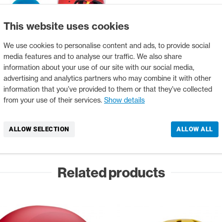
This website uses cookies
We use cookies to personalise content and ads, to provide social
media features and to analyse our traffic. We also share
information about your use of our site with our social media,
advertising and analytics partners who may combine it with other
IPTION
PRODUCT DETAILS
RESOURCES
SIZ
information that you’ve provided to them or that they’ve collected
from your use of their services.
Show details
écouvertes) à profil bas,
Polypropy
ylène pour une protection
une grand
ALLOW SELECTION
ALLOW ALL
le et facile à utiliser pour
Coque régl
.
tailles de 
Related products