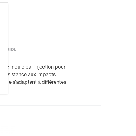
E GUIDE
lène moulé par injection pour
e résistance aux impacts
able s'adaptant à différentes
tête