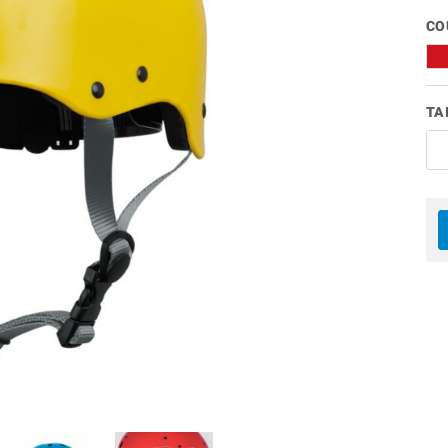
CO
TA