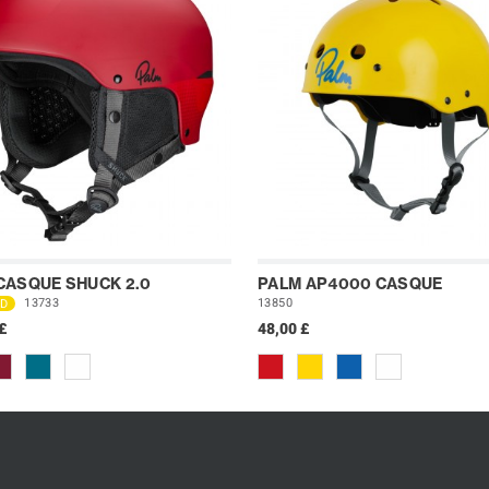
CASQUE SHUCK 2.0
PALM AP4000 CASQUE
ED
13733
13850
£
48,00 £