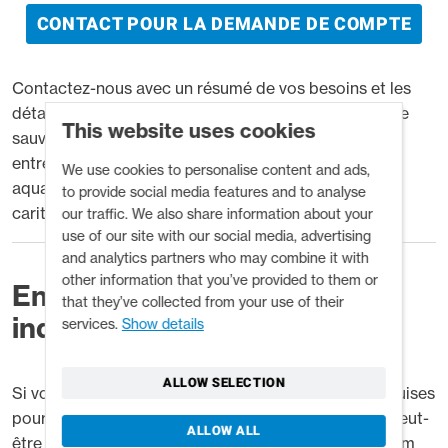
CONTACT POUR LA DEMANDE DE COMPTE
Contactez-nous avec un résumé de vos besoins et les
détails de votre entreprise. Les comptes Palm pour le
This website uses cookies
sauvetage aquatique sont disponibles pour les
entreprises suivantes : professionnels du sauvetage
We use cookies to personalise content and ads,
aquatique, armée, services d'urgence, organisations
to provide social media features and to analyse
caritatives et revendeurs B2B.
our traffic. We also share information about your
use of our site with our social media, advertising
and analytics partners who may combine it with
other information that you’ve provided to them or
Entreprises individuelles et
that they’ve collected from your use of their
indépendants
services.
Show details
ALLOW SELECTION
Si votre entreprise ne remplit pas les conditions requises
pour obtenir un compte commercial, vous pourrez peut-
ALLOW ALL
être acheter du matériel de sauvetage aquatique Palm