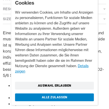
Cookies
RESOURCES
Wir verwenden Cookies, um Inhalte und Anzeigen
zu personalisieren, Funktionen für soziale Medien
SIZE GUIDE
anbieten zu können und die Zugriffe auf unsere
Website zu analysieren. Außerdem geben wir
Eine Rafting-Schwimmweste ist ständig im Einsatz, und
Informationen zu Ihrer Verwendung unserer
muss dabei immer 100%ig zuverlässig sein. Die Highside
Website an unsere Partner für soziale Medien,
Werbung und Analysen weiter. Unsere Partner
ist speziell für den kommerziellen Rafting-Einsatz
führen diese Informationen möglicherweise mit
konzipiert. Mit kinderleichter Verstellung zur schnellen,
weiteren Daten zusammen, die Sie ihnen
individuellen Anpassung, farbcodierten Gurten für
bereitgestellt haben oder die sie im Rahmen Ihrer
effiziente Materialausgabe und kräftigen Farben für
Nutzung der Dienste gesammelt haben.
Details
bessere Sichtbarkeit. Entspricht dem neuen ISO 12402-
zeigen
5/6 Standard für Rafting-Schwimmwesten.
Klare Größenmarkierung auf der Innenseite der
AUSWAHL ERLAUBEN
Rückseite
Farbcodiertes Gurtband für jede Größe
ALLE ZULASSEN
Spannungspunkte doppelt verstärkt